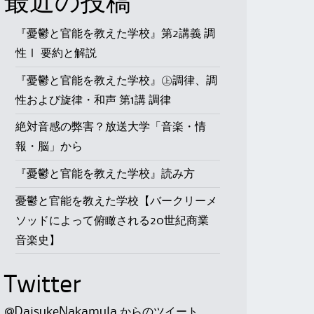
最近の投稿
『憂鬱と官能を教えた学校』第2講義 調
性Ⅰ 要約と解説
『憂鬱と官能を教えた学校』㊤調律、調
性および旋律・和声 第1講 調律
絶対音感の弊害？放送大学「音楽・情
報・脳」から
『憂鬱と官能を教えた学校』読み方
憂鬱と官能を教えた学校【バークリーメ
ソッドによって俯瞰される20世紀商業
音楽史】
Twitter
@DaisukeNakamula からのツイート