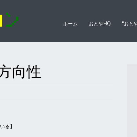
Skip
ホーム
おとやHQ
“おと
to
content
方向性
いる】