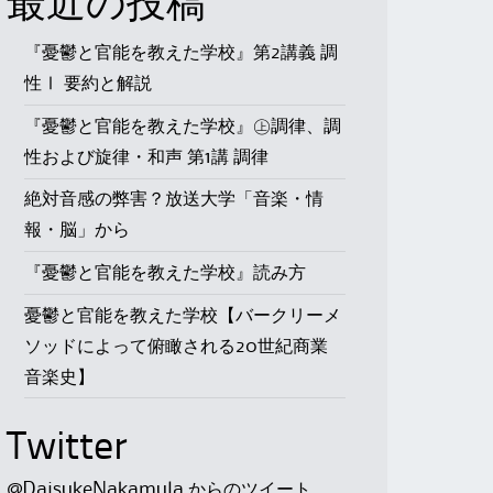
最近の投稿
『憂鬱と官能を教えた学校』第2講義 調
性Ⅰ 要約と解説
『憂鬱と官能を教えた学校』㊤調律、調
性および旋律・和声 第1講 調律
絶対音感の弊害？放送大学「音楽・情
報・脳」から
『憂鬱と官能を教えた学校』読み方
憂鬱と官能を教えた学校【バークリーメ
ソッドによって俯瞰される20世紀商業
音楽史】
Twitter
@DaisukeNakamula からのツイート