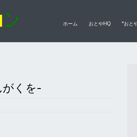
Skip
ホーム
おとやHQ
“おと
to
content
んがくを-