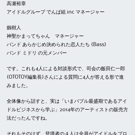
高瀬裕章
アイドルグループ でんぱ組.inc マネージャー
劔樹人
神聖かまってちゃん マネージャー
バンド あらかじめ決められた恋人たち (Bass)
バンド ミドリ の元メンバー
です。これも4人による対談形式で、司会の飯田仁一郎
(OTOTOY編集長)さんによる質問に4人が答える形で進
みました。
全体像から話すと、実は「いまバブル最盛期であるアイ
ドルビジネスから学ぶ」2014年のアーティストの販売方
法だったんですね。
それもそのはず、登壇者の４人は全員がアイドルをプロ