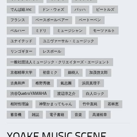
でんぱ組.inc
ドン・ウォズ
バッハ
ビートルズ
フランス
ベースボールベアー
ベートーベン
ベルハー
ミドリ
ミュージシャン
モーツァルト
ユナイテッド
ユニヴァーサル・ミュージック
リンゴギター
レスポール
一般社団法人ミュージック・クリエイターズ・エージェント
京都精華大学
初音ミク
劔樹人
加茂啓太郎
古典和声
椎野秀聰
氣志團
浜田真理子
渋谷QuatroYAMAHA
渡辺淳之介
白人ロック
相対性理論
神聖かまってちゃん
竹中直純
若林恵
蓄音機
雑誌
電子書籍
音楽
高瀬裕章