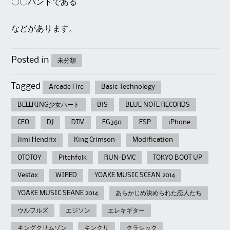
〇〇バンドである
などがあります。
Posted in
未分類
Tagged
Arcade Fire
Basic Technology
BELLRING少女ハート
BiS
BLUE NOTE RECORDS
CEO
DJ
DTM
EG360
ESP
iPhone
Jimi Hendrix
King Crimson
Modification
OTOTOY
Pitchfolk
RUN-DMC
TOKYO BOOT UP
Vestax
WIRED
YOAKE MUSIC SCEAN 2014
YOAKE MUSIC SEANE 2014
あらかじめ決められた恋人たち
ウルフルズ
エジソン
エレキギター
キングクリムゾン
キンクリ
クラシック