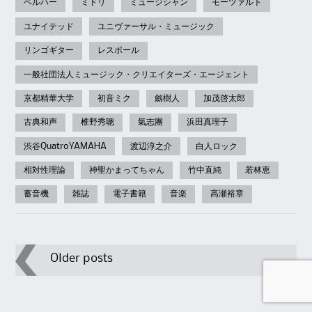
ベルハー
ミドリ
ミュージシャン
モーツァルト
ユナイテッド
ユニヴァーサル・ミュージック
リンゴギター
レスポール
一般社団法人ミュージック・クリエイターズ・エージェント
京都精華大学
初音ミク
劔樹人
加茂啓太郎
古典和声
椎野秀聰
氣志團
浜田真理子
渋谷QuatroYAMAHA
渡辺淳之介
白人ロック
相対性理論
神聖かまってちゃん
竹中直純
若林恵
蓄音機
雑誌
電子書籍
音楽
高瀬裕章
Post
Older posts
navigation