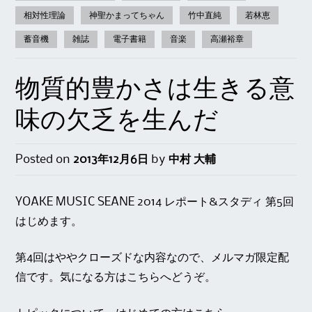
相対性理論
神聖かまってちゃん
竹中直純
若林恵
蓄音機
雑誌
電子書籍
音楽
高瀬裕章
物質的豊かさは生きる意
味の欠乏を生んだ
Posted on
2013年12月6日
by
中村 大輔
YOAKE MUSIC SEANE 2014 レポート&スタディ 第5回
はじめます。
第4回はややクローズドな内容なので、メルマガ限定配
信です。気になる方は
こちら
へどうぞ。