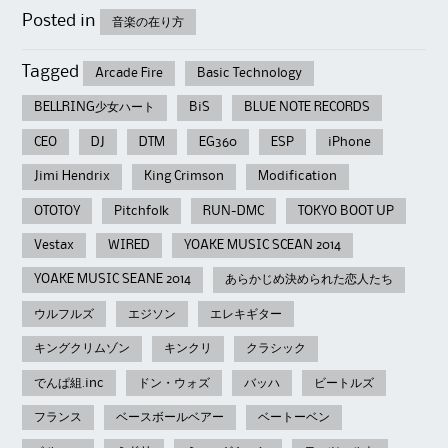
Posted in
音楽の在り方
Tagged
Arcade Fire
Basic Technology
BELLRING少女ハート
BiS
BLUE NOTE RECORDS
CEO
DJ
DTM
EG360
ESP
iPhone
Jimi Hendrix
King Crimson
Modification
OTOTOY
Pitchfolk
RUN-DMC
TOKYO BOOT UP
Vestax
WIRED
YOAKE MUSIC SCEAN 2014
YOAKE MUSIC SEANE 2014
あらかじめ決められた恋人たち
ウルフルズ
エジソン
エレキギター
キングクリムゾン
キンクリ
クラシック
でんぱ組.inc
ドン・ウォズ
バッハ
ビートルズ
フランス
ベースボールベアー
ベートーベン