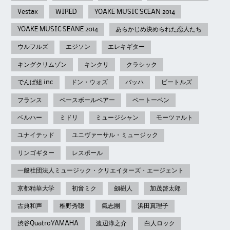
Vestax
WIRED
YOAKE MUSIC SCEAN 2014
YOAKE MUSIC SEANE 2014
あらかじめ決められた恋人たち
ウルフルズ
エジソン
エレキギター
キングクリムゾン
キンクリ
クラシック
でんぱ組.inc
ドン・ウォズ
バッハ
ビートルズ
フランス
ベースボールベアー
ベートーベン
ベルハー
ミドリ
ミュージシャン
モーツァルト
ユナイテッド
ユニヴァーサル・ミュージック
リンゴギター
レスポール
一般社団法人ミュージック・クリエイターズ・エージェント
京都精華大学
初音ミク
劔樹人
加茂啓太郎
古典和声
椎野秀聰
氣志團
浜田真理子
渋谷QuatroYAMAHA
渡辺淳之介
白人ロック