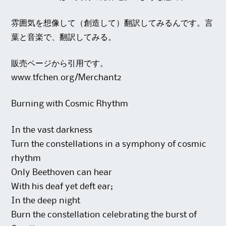
雰囲気を想像して（創造して）翻訳してみるんです。言
葉と音楽で、翻訳してみる。
販売ページから引用です。
www.tfchen.org/Merchant2
Burning with Cosmic Rhythm
In the vast darkness
Turn the constellations in a symphony of cosmic
rhythm
Only Beethoven can hear
With his deaf yet deft ear;
In the deep night
Burn the constellation celebrating the burst of