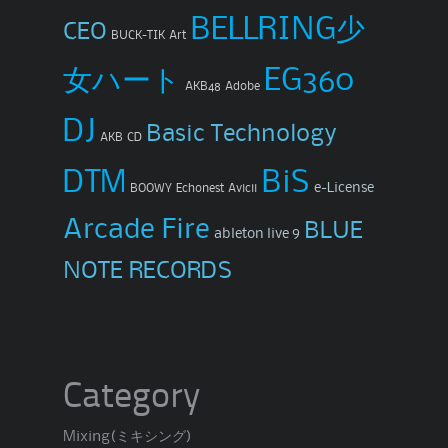
BELLRING少
CEO
BUCK-TIK
Art
女ハート
EG360
AKB48
Adobe
DJ
Basic Technology
AKB
CD
DTM
BiS
e-License
BOOWY
Echonest
Avicii
Arcade Fire
BLUE
ableton live 9
NOTE RECORDS
Category
Mixing(ミキシング)