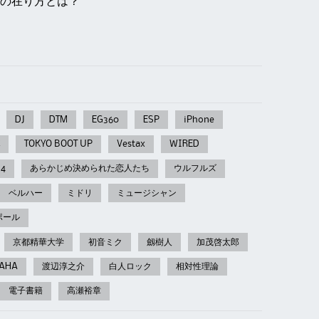
の在り方とは？
DJ
DTM
EG360
ESP
iPhone
TOKYO BOOT UP
Vestax
WIRED
14
あらかじめ決められた恋人たち
ウルフルズ
ベルハー
ミドリ
ミュージシャン
ポール
京都精華大学
初音ミク
劔樹人
加茂啓太郎
AHA
渡辺淳之介
白人ロック
相対性理論
電子書籍
高瀬裕章