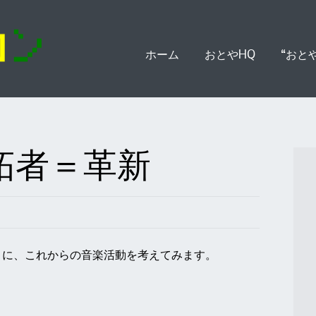
Skip
ホーム
おとやHQ
“おと
to
content
拓者＝革新
とに、これからの音楽活動を考えてみます。