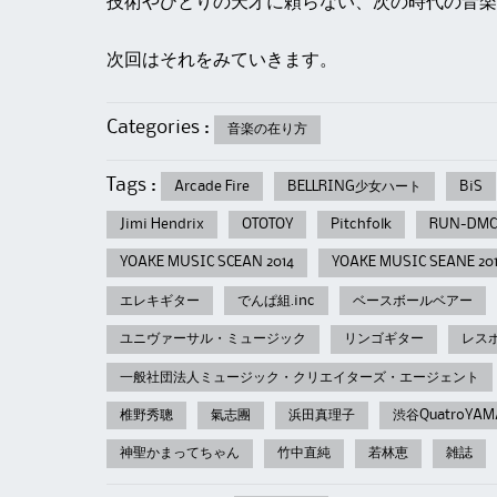
技術やひとりの天才に頼らない、次の時代の音楽
次回はそれをみていきます。
Categories :
音楽の在り方
Tags :
Arcade Fire
BELLRING少女ハート
BiS
Jimi Hendrix
OTOTOY
Pitchfolk
RUN-DMC
YOAKE MUSIC SCEAN 2014
YOAKE MUSIC SEANE 20
エレキギター
でんぱ組.inc
ベースボールベアー
ユニヴァーサル・ミュージック
リンゴギター
レス
一般社団法人ミュージック・クリエイターズ・エージェント
椎野秀聰
氣志團
浜田真理子
渋谷QuatroYAM
神聖かまってちゃん
竹中直純
若林恵
雑誌