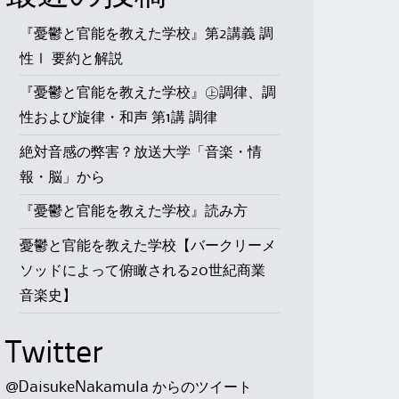
『憂鬱と官能を教えた学校』第2講義 調
性Ⅰ 要約と解説
『憂鬱と官能を教えた学校』㊤調律、調
性および旋律・和声 第1講 調律
絶対音感の弊害？放送大学「音楽・情
報・脳」から
『憂鬱と官能を教えた学校』読み方
憂鬱と官能を教えた学校【バークリーメ
ソッドによって俯瞰される20世紀商業
音楽史】
Twitter
@DaisukeNakamula からのツイート