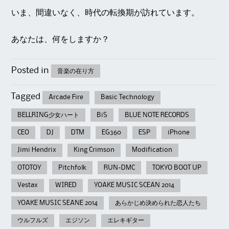
いま、間違いなく、時代の転換期が訪れています。
あなたは、何をしますか？
Posted in
音楽の在り方
Tagged
Arcade Fire
Basic Technology
BELLRING少女ハート
BiS
BLUE NOTE RECORDS
CEO
DJ
DTM
EG360
ESP
iPhone
Jimi Hendrix
King Crimson
Modification
OTOTOY
Pitchfolk
RUN-DMC
TOKYO BOOT UP
Vestax
WIRED
YOAKE MUSIC SCEAN 2014
YOAKE MUSIC SEANE 2014
あらかじめ決められた恋人たち
ウルフルズ
エジソン
エレキギター