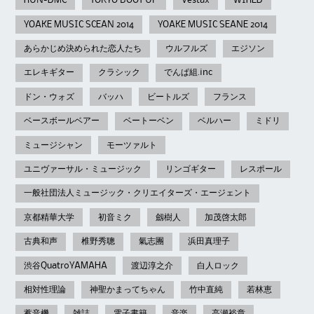
RUN-DMC
TOKYO BOOT UP
Vestax
WIRED
YOAKE MUSIC SCEAN 2014
YOAKE MUSIC SEANE 2014
あらかじめ決められた恋人たち
ウルフルズ
エジソン
エレキギター
クラシック
でんぱ組.inc
ドン・ウォズ
バッハ
ビートルズ
フランス
ベースボールベアー
ベートーベン
ベルハー
ミドリ
ミュージシャン
モーツァルト
ユニヴァーサル・ミュージック
リンゴギター
レスポール
一般社団法人ミュージック・クリエイターズ・エージェント
京都精華大学
初音ミク
劔樹人
加茂啓太郎
古典和声
椎野秀聰
氣志團
浜田真理子
渋谷QuatroYAMAHA
渡辺淳之介
白人ロック
相対性理論
神聖かまってちゃん
竹中直純
若林恵
蓄音機
雑誌
電子書籍
音楽
高瀬裕章