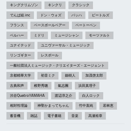
キングクリムゾン
キンクリ
クラシック
でんぱ組.inc
ドン・ウォズ
バッハ
ビートルズ
フランス
ベースボールベアー
ベートーベン
ベルハー
ミドリ
ミュージシャン
モーツァルト
ユナイテッド
ユニヴァーサル・ミュージック
リンゴギター
レスポール
一般社団法人ミュージック・クリエイターズ・エージェント
京都精華大学
初音ミク
劔樹人
加茂啓太郎
古典和声
椎野秀聰
氣志團
浜田真理子
渋谷QuatroYAMAHA
渡辺淳之介
白人ロック
相対性理論
神聖かまってちゃん
竹中直純
若林恵
蓄音機
雑誌
電子書籍
音楽
高瀬裕章