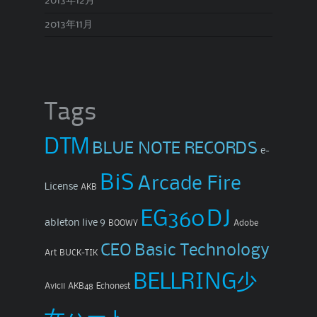
2013年12月
2013年11月
Tags
DTM
BLUE NOTE RECORDS
e-
BiS
Arcade Fire
License
AKB
EG360
DJ
ableton live 9
BOOWY
Adobe
CEO
Basic Technology
Art
BUCK-TIK
BELLRING少
Avicii
AKB48
Echonest