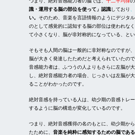
つまり、絶対音感能力者の脳では、
十二平均律
の
識・運用する脳の部位を使って」認識
しており
、
い
。
そのため、音楽を言語情報のようにデジタル
のとして感覚的に認知する脳の部位は使われなく
て小さくなり、脳が非対称的になっている、とい
そもそも人間の脳は一般的に非対称なのですが、
脳が大きく発達したためだと考えられていたので
音感能力者は、ふつうの人よりもさらに左脳が大
し、絶対音感能力者の場合、じっさいは左脳が大
ることがわかったのです。
絶対音感を持っている人は、幼少期の音感トレー
するように脳の構造が変化しているのです。
つまり、絶対音感獲得の名のもとに、幼少期から
たために、
音楽を純粋に感知するための脳である