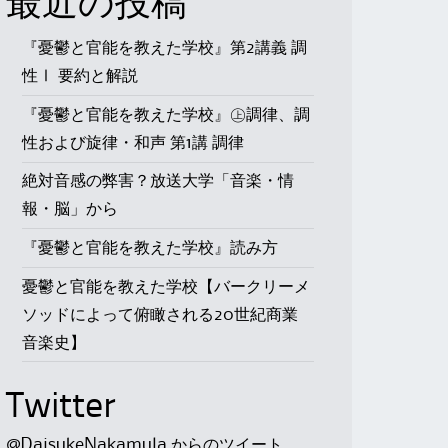
最近の投稿
『憂鬱と官能を教えた学校』第2講義 調
性Ⅰ 要約と解説
『憂鬱と官能を教えた学校』㊤調律、調
性および旋律・和声 第1講 調律
絶対音感の弊害？放送大学「音楽・情
報・脳」から
『憂鬱と官能を教えた学校』読み方
憂鬱と官能を教えた学校【バークリーメ
ソッドによって俯瞰される20世紀商業
音楽史】
Twitter
@DaisukeNakamula からのツイート