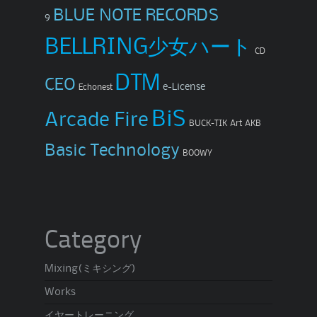
BLUE NOTE RECORDS
9
BELLRING少女ハート
CD
DTM
CEO
e-License
Echonest
BiS
Arcade Fire
BUCK-TIK
Art
AKB
Basic Technology
BOOWY
Category
Mixing(ミキシング)
Works
イヤートレーニング