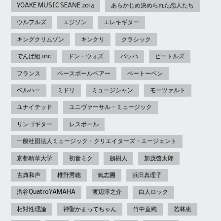
YOAKE MUSIC SEANE 2014
あらかじめ決められた恋人たち
ウルフルズ
エジソン
エレキギター
キングクリムゾン
キンクリ
クラシック
でんぱ組.inc
ドン・ウォズ
バッハ
ビートルズ
フランス
ベースボールベアー
ベートーベン
ベルハー
ミドリ
ミュージシャン
モーツァルト
ユナイテッド
ユニヴァーサル・ミュージック
リンゴギター
レスポール
一般社団法人ミュージック・クリエイターズ・エージェント
京都精華大学
初音ミク
劔樹人
加茂啓太郎
古典和声
椎野秀聰
氣志團
浜田真理子
渋谷QuatroYAMAHA
渡辺淳之介
白人ロック
相対性理論
神聖かまってちゃん
竹中直純
若林恵