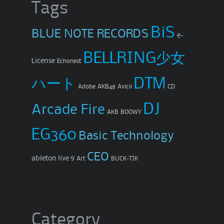
Tags
BiS
BLUE NOTE RECORDS
e-
BELLRING少女
License
Echonest
ハート
DTM
Adobe
AKB48
Avicii
CD
DJ
Arcade Fire
AKB
BOOWY
EG360
Basic Technology
CEO
ableton live 9
Art
BUCK-TIK
Category