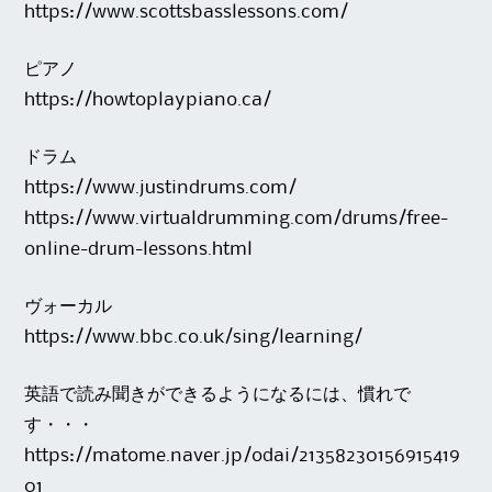
https://www.scottsbasslessons.com/
ピアノ
https://howtoplaypiano.ca/
ドラム
https://www.justindrums.com/
https://www.virtualdrumming.com/drums/free-
online-drum-lessons.html
ヴォーカル
https://www.bbc.co.uk/sing/learning/
英語で読み聞きができるようになるには、慣れで
す・・・
https://matome.naver.jp/odai/21358230156915419
01